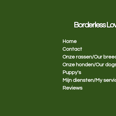
Ga
direct
naar
de
Borderless Lo
hoofdinhoud
Home
Contact
Onze rassen/Our bree
Onze honden/Our dog
Puppy's
Mijn diensten/My servi
Reviews