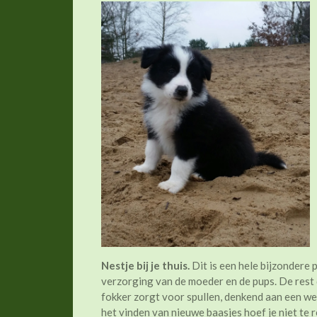
Nestje bij je thuis.
Dit is een hele bijzondere 
verzorging van de moeder en de pups. De rest
fokker zorgt voor spullen, denkend aan een we
het vinden van nieuwe baasjes hoef je niet te 