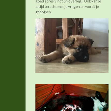
goed adres vindt (in overleg). Ook kan je
altijd terecht met je vragen en wordt je
geholpen.