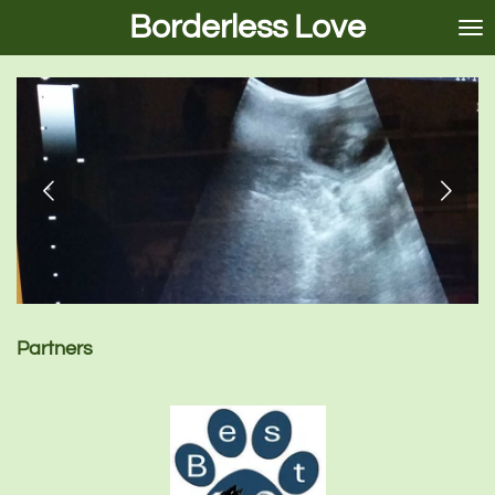
Borderless Love
Ga
direct
naar
de
hoofdinhoud
Partners