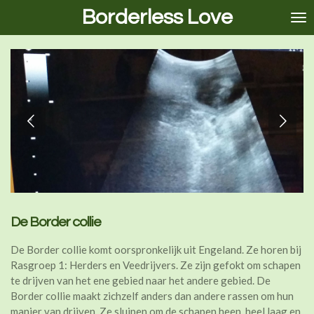
Borderless Love
Ga
direct
naar
de
hoofdinhoud
De Border collie
De Border collie komt oorspronkelijk uit Engeland. Ze horen bij
Rasgroep 1: Herders en Veedrijvers. Ze zijn gefokt om schapen
te drijven van het ene gebied naar het andere gebied. De
Border collie maakt zichzelf anders dan andere rassen om hun
manier van drijven. Ze sluipen om de schapen heen, heel laag en