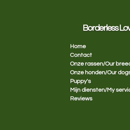
Ga
direct
naar
de
Borderless Lo
hoofdinhoud
Home
Contact
Onze rassen/Our bree
Onze honden/Our dog
Puppy's
Mijn diensten/My servi
Reviews