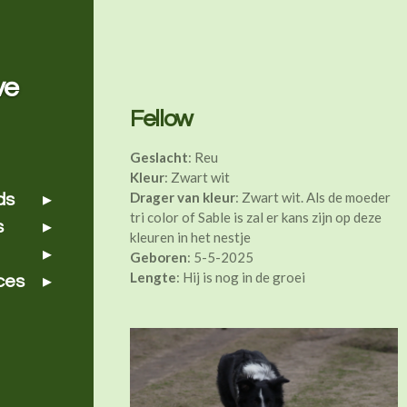
ve
Fellow
Geslacht
: Reu
Kleur
: Zwart wit
Drager van kleur
: Zwart wit. Als de moeder
ds
tri color of Sable is zal er kans zijn op deze
s
kleuren in het nestje
Geboren
: 5-5-2025
Lengte
: Hij is nog in de groei
ces