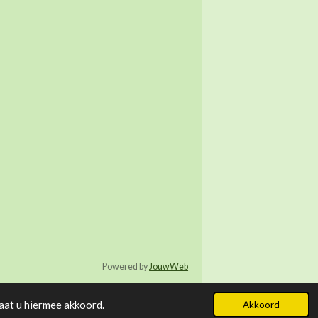
Powered by
JouwWeb
aat u hiermee akkoord.
Akkoord