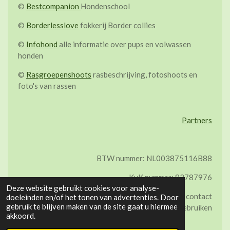
©
Bestcompanion
Hondenschool
©
Borderlesslove
fokkerij Border collies
©
Infohond
alle informatie over pups en volwassen
honden
©
Rasgroepenshoots
rasbeschrijving, fotoshoots en
foto's van rassen
Partners
BTW nummer: NL003875116B88
KvK nummer: 83787976
Deze website gebruikt cookies voor analyse-
©Op alle foto's van de site zit copyright. Neem contact
doeleinden en/of het tonen van advertenties. Door
gebruik te blijven maken van de site gaat u hiermee
op als je een foto wil gebruiken
akkoord.
Powered by
JouwWeb