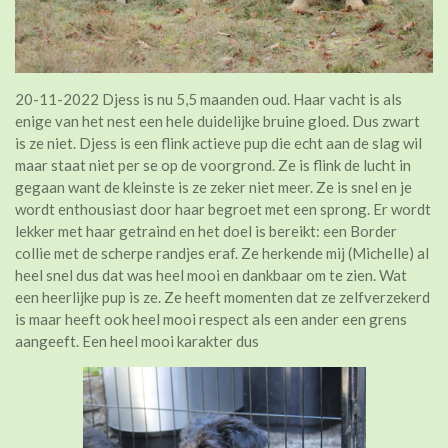
20-11-2022 Djess is nu 5,5 maanden oud. Haar vacht is als
enige van het nest een hele duidelijke bruine gloed. Dus zwart
is ze niet. Djess is een flink actieve pup die echt aan de slag wil
maar staat niet per se op de voorgrond. Ze is flink de lucht in
gegaan want de kleinste is ze zeker niet meer. Ze is snel en je
wordt enthousiast door haar begroet met een sprong. Er wordt
lekker met haar getraind en het doel is bereikt: een Border
collie met de scherpe randjes eraf. Ze herkende mij (Michelle) al
heel snel dus dat was heel mooi en dankbaar om te zien. Wat
een heerlijke pup is ze. Ze heeft momenten dat ze zelfverzekerd
is maar heeft ook heel mooi respect als een ander een grens
aangeeft. Een heel mooi karakter dus