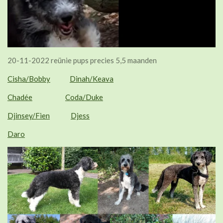
20-11-2022 reünie pups precies 5,5 maanden
Cisha/Bobby
Dinah/Keava
Chadée
Coda/Duke
Djinsey/Fien
Djess
Daro