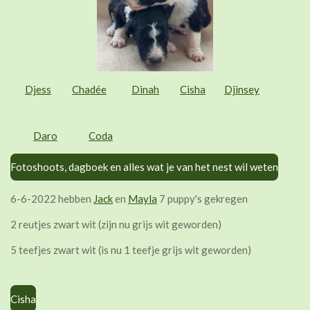
Djess
Chadée
Dinah
Cisha
Djinsey
Daro
Coda
Fotoshoots, dagboek en alles wat je van het nest wil weten
6-6-2022 hebben
Jack
en
Mayla
7 puppy's gekregen
2 reutjes zwart wit (zijn nu grijs wit geworden)
5 teefjes zwart wit (is nu 1 teefje grijs wit geworden)
Cisha