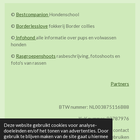
©
Bestcompanion
Hondenschool
©
Borderlesslove
fokkerij Border collies
©
Infohond
alle informatie over pups en volwassen
honden
©
Rasgroepenshoots
rasbeschrijving, fotoshoots en
foto's van rassen
Partners
BTW nummer: NL003875116B88
KvK nummer: 83787976
Deze website gebruikt cookies voor analyse-
©Op alle foto's van de site zit copyright. Neem contact
doeleinden en/of het tonen van advertenties. Door
gebruik te blijven maken van de site gaat u hiermee
op als je een foto wil gebruiken