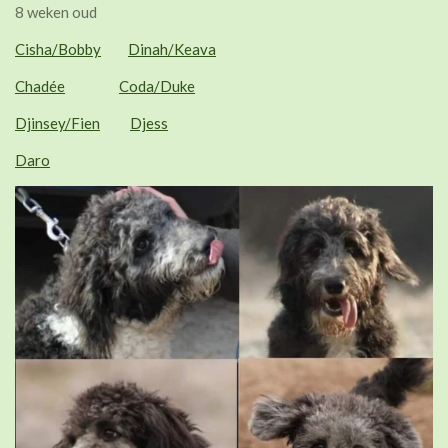
8 weken oud
Cisha/Bobby
Dinah/Keava
Chadée
Coda/Duke
Djinsey/Fien
Djess
Daro