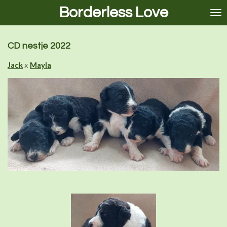
Borderless Love
Ga
direct
naar
de
CD nestje 2022
hoofdinhoud
Jack
x
Mayla