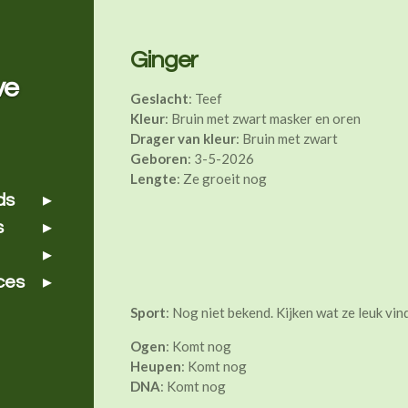
Ginger
ve
Geslacht
: Teef
Kleur
: Bruin met zwart masker en oren
Drager van kleur
: Bruin met zwart
Geboren
: 3-5-2026
Lengte
: Ze groeit nog
ds
s
ces
Sport
: Nog niet bekend. Kijken wat ze leuk vin
Ogen
: Komt nog
Heupen
: Komt nog
DNA
: Komt nog