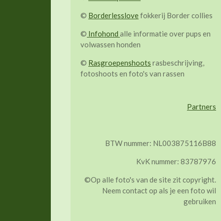
©
Borderlesslove
fokkerij Border collies
©
Infohond
alle informatie over pups en
volwassen honden
©
Rasgroepenshoots
rasbeschrijving,
fotoshoots en foto's van rassen
Partners
BTW nummer: NL003875116B88
KvK nummer: 83787976
©Op alle foto's van de site zit copyright.
Neem contact op als je een foto wil
gebruiken