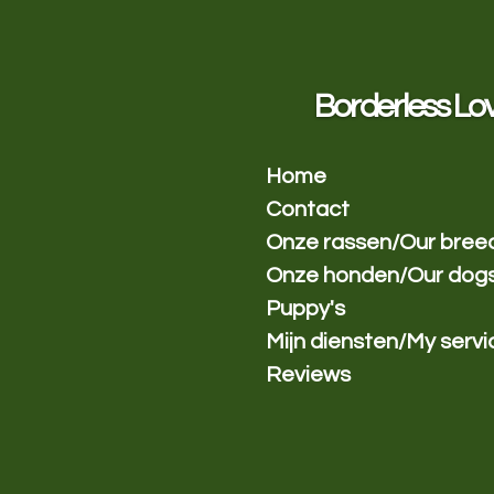
Ga
direct
naar
de
Borderless Lo
hoofdinhoud
Home
Contact
Onze rassen/Our bree
Onze honden/Our dog
Puppy's
Mijn diensten/My servi
Reviews